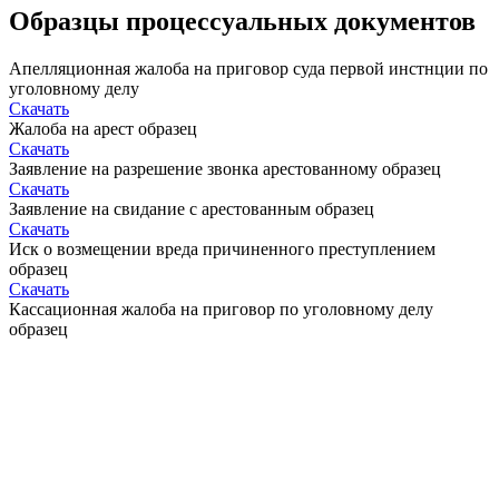
Образцы процессуальных документов
Апелляционная жалоба на приговор суда первой инстнции по
уголовному делу
Скачать
Жалоба на арест образец
Скачать
Заявление на разрешение звонка арестованному образец
Скачать
Заявление на свидание с арестованным образец
Скачать
Иск о возмещении вреда причиненного преступлением
образец
Скачать
Кассационная жалоба на приговор по уголовному делу
образец
Скачать
Ходатайство на УДО образец
Скачать
Ходатайство об исключении доказательств по уголовному
делу образец
Скачать
Ходатайство о допросе свидетеля по уголовному делу образец
Скачать