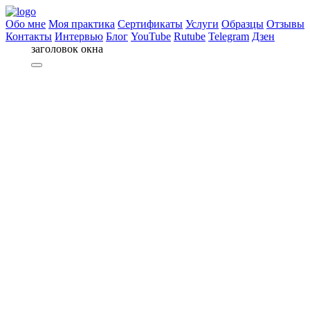
Обо мне
Моя практика
Сертификаты
Услуги
Образцы
Отзывы
Контакты
Интервью
Блог
YouTube
Rutube
Telegram
Дзен
заголовок окна